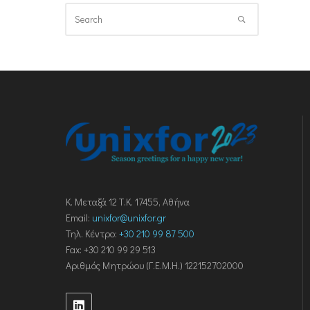
Κ. Μεταξά 12 Τ.Κ. 17455, Αθήνα
Email:
unixfor@unixfor.gr
Τηλ. Κέντρο:
+30 210 99 87 500
Fax: +30 210 99 29 513
Αριθμός Μητρώου (Γ.Ε.Μ.Η.) 122152702000